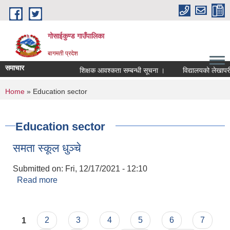
Skip to main content
गोसाईकुण्ड गाउँपालिका
बागमती प्रदेश
समाचार
शिक्षक आवश्कता सम्बन्धी सूचना ।
विद्यालयको लेखापरीक्ष
You are here
Home
» Education sector
Education sector
समता स्कूल धुञ्चे
Submitted on:
Fri, 12/17/2021 - 12:10
Read more
about समता स्कूल धुञ्चे
Pages
1
2
3
4
5
6
7