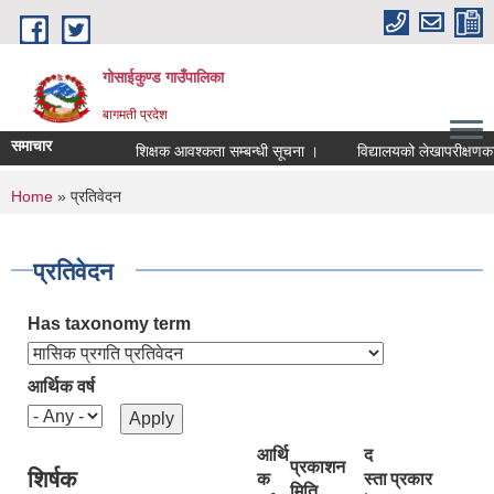
Skip to main content
गोसाईकुण्ड गाउँपालिका
बागमती प्रदेश
समाचार
शिक्षक आवश्कता सम्बन्धी सूचना ।
विद्यालयको लेखापरीक्षणका ला
You are here
Home
» प्रतिवेदन
प्रतिवेदन
Has taxonomy term
आर्थिक वर्ष
आर्थि
द
प्रकाशन
शिर्षक
क
स्ता
प्रकार
मिति