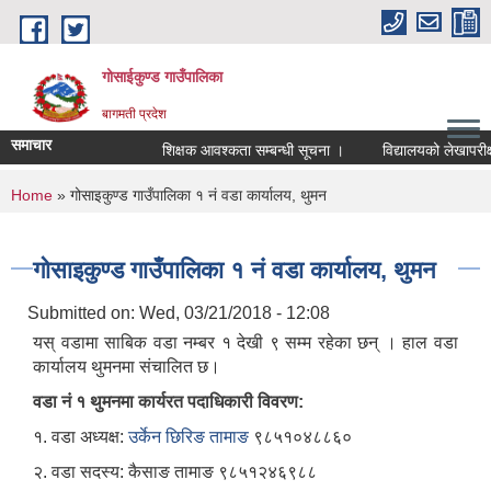
Skip to main content
गोसाईकुण्ड गाउँपालिका
बागमती प्रदेश
समाचार
शिक्षक आवश्कता सम्बन्धी सूचना ।
विद्यालयको लेखापरीक्षण
You are here
Home
» गोसाइकुण्ड गाउँपालिका १ नं वडा कार्यालय, थुमन
गोसाइकुण्ड गाउँपालिका १ नं वडा कार्यालय, थुमन
Submitted on:
Wed, 03/21/2018 - 12:08
यस् वडामा साबिक वडा नम्बर १ देखी ९ सम्म रहेका छन् । हाल वडा
कार्यालय थुमनमा संचालित छ।
वडा नं १ थुमनमा कार्यरत पदाधिकारी​ विवरण:
१. वडा अध्यक्ष:
उर्केन छिरिङ तामाङ
९८५१०४८८६०
२. वडा सदस्य: कैसाङ तामाङ ९८५१२४६९८८