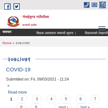
Skip to main content
गोसाईकुण्ड गाउँपालिका
बागमती प्रदेश
समाचार
शिक्षक आवश्कता सम्बन्धी सूचना ।
विद्यालयको लेखापरीक्
You are here
Home
» २०७८/०७९
२०७८/०७९
COVID-19
Submitted on:
Fri, 09/03/2021 - 11:24
×
Read more
about COVID-19
Pages
1
2
3
4
5
6
7
8
9
…
next ›
last »