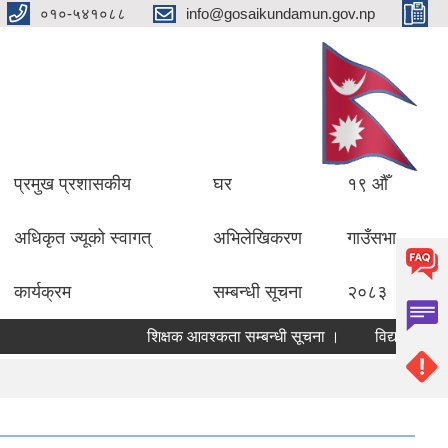
०१०-५४१०८८
info@gosaikundamun.gov.np
प्रमुख प्रशासकीय
घर
१९ औँ
अधिकृत ज्यूको स्वागत्
अभिलेखिकरण
गाउँसभा
कार्यक्रम
सम्बन्धी सूचना
२०८३
शिक्षक आवश्कता सम्बन्धी सूचना ।
विद्यालयको लेखा