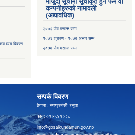
मौजुदा सूचीमा सूचीकृत हुने फर्म वा
कन्पनीहरुको नामावली
(अद्यावधिक)
२०७६ पौष मसान्त सम्म
२०७६ श्रावण - २०७७ असार सम्म
य्य व्यय विवरण
२०७७ पौष मसान्त सम्म
सम्पर्क विवरण
ठेगाना : स्याफ्रुबेसी ,रसुवा
फोन: ०१०५४१०८८
info@gosaikundamun.gov.np
gosaikunda.rural.municipality@gmail.com