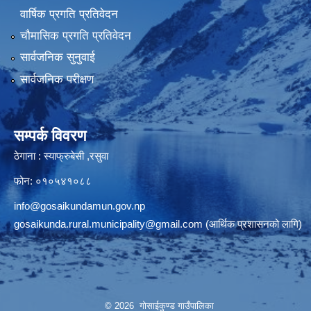
वार्षिक प्रगति प्रतिवेदन
चौमासिक प्रगति प्रतिवेदन
सार्वजनिक सुनुवाई
सार्वजनिक परीक्षण
सम्पर्क विवरण
ठेगाना : स्याफ्रुबेसी ,रसुवा
फोन: ०१०५४१०८८
info@gosaikundamun.gov.np
gosaikunda.rural.municipality@gmail.com
(आर्थिक प्रशासनको लागि)
© 2026 गोसाईकुण्ड गाउँपालिका