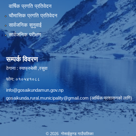
वार्षिक प्रगति प्रतिवेदन
चौमासिक प्रगति प्रतिवेदन
सार्वजनिक सुनुवाई
सार्वजनिक परीक्षण
सम्पर्क विवरण
ठेगाना : स्याफ्रुबेसी ,रसुवा
फोन: ०१०५४१०८८
info@gosaikundamun.gov.np
gosaikunda.rural.municipality@gmail.com
(आर्थिक प्रशासनको लागि)
© 2026 गोसाईकुण्ड गाउँपालिका