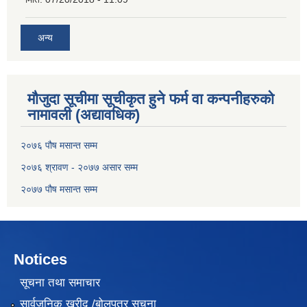
अन्य
मौजुदा सूचीमा सूचीकृत हुने फर्म वा कन्पनीहरुको
नामावली (अद्यावधिक)
२०७६ पौष मसान्त सम्म
२०७६ श्रावण - २०७७ असार सम्म
२०७७ पौष मसान्त सम्म
Notices
सूचना तथा समाचार
सार्वजनिक खरीद /बोलपत्र सूचना